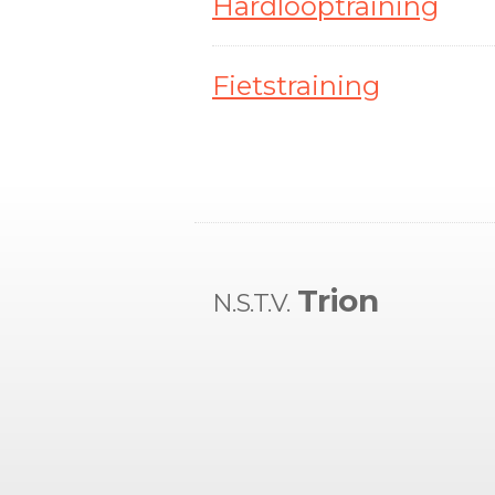
Hardlooptraining
Fietstraining
Trion
N.S.T.V.