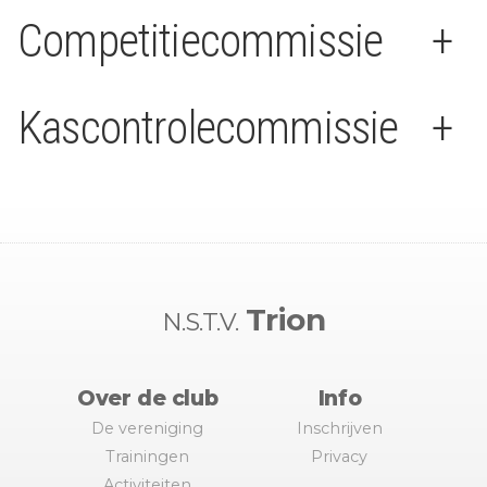
Competitiecommissie
+
Kascontrolecommissie
+
Trion
N.S.T.V.
Over de club
Info
De vereniging
Inschrijven
Trainingen
Privacy
Activiteiten