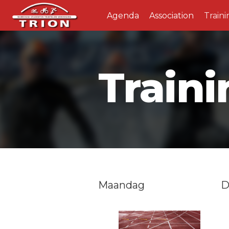
Agenda
Association
Traini
Traini
Maandag
D