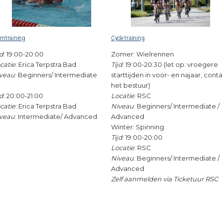
imtraining
Cycle training
jd
: 19:00-20:00
Zomer: Wielrennen
catie
: Erica Terpstra Bad
Tijd
: 19:00-20:30 (let op: vroegere
veau
: Beginners/ Intermediate
starttijden in voor- en najaar, cont
het bestuur)
Locatie
: RSC
jd
: 20:00-21:00
Niveau
: Beginners/ Intermediate /
catie
: Erica Terpstra Bad
Advanced
veau
: Intermediate/ Advanced
Winter: Spinning
Tijd
: 19:00-20:00
Locatie
: RSC
Niveau
: Beginners/ Intermediate /
Advanced
Zelf aanmelden via Ticketuur RSC