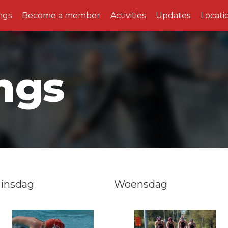
ngs
Become a member
Activities
Updates
Locati
ngs
insdag
Woensdag