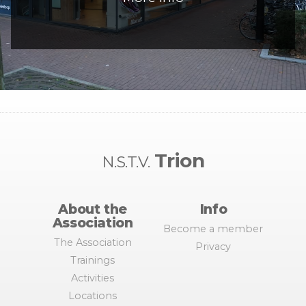
Trion
N.S.T.V.
About the
Info
Association
Become a member
The Association
Privacy
Trainings
Activities
Locations