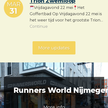
Trion Zwemloop
MAR
Vrijdagavond 22 mei
Het
31
Goffertbad Op Vrijdagavond 22 mei is
het weer tijd voor het grootste Trion…
Continue
More updates
Runners World Nijmege
More info