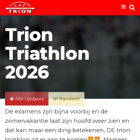
Trion
Triathlon
2026
Alle Updates
In
Random
De examens zijn bijna voorbij en de
zomervakantie laat zijn hoofd weer zien en
dat kan maar een ding betekenen, DE trIon
triathlon zit er aan te komen
. Markeer